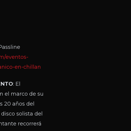
 Passline
om/eventos-
nico-en-chillan
ENTO
: El
en el marco de su
os 20 años del
disco solista del
ntante recorrerá