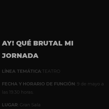
AY! QUÉ BRUTAL MI
JORNADA
LÍNEA TEMÁTICA
:TEATRO
FECHA Y HORARIO DE FUNCIÓN
: 9 de mayo a
las 19.30 horas.
LUGAR
: Gran Sala