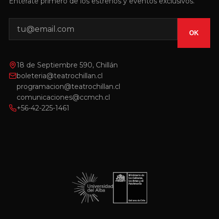
Entérate primero de los estrenos y eventos exclusivos.
OK
18 de Septiembre 590, Chillán
boleteria@teatrochillan.cl
programacion@teatrochillan.cl
comunicaciones@ccmch.cl
+56-42-225-1461