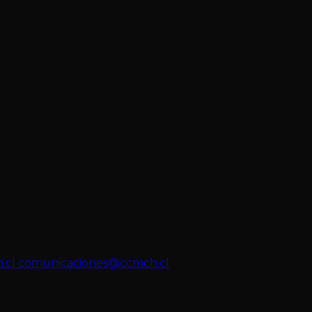
.cl
comunicaciones@ccmch.cl