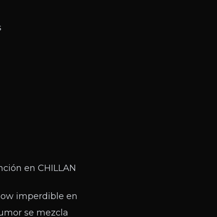
s
función en CHILLAN
show imperdible en
 humor se mezcla