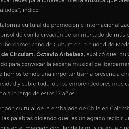
uscar redes para fortalecer oferta artística que pr
aludos.”, indicó.
ataforma cultural de promoción e internacionaliza
consolidó con la creación de un mercado de músic
 Iberoamericano de Cultura en la ciudad de Medel
 de Circulart, Octavio Arbelaez,
explicó que “dur
iado para convocar la escena musical de Iberoamér
e hemos tenido una importantísima presencia chi
ersidad y sobre todo, de los emprendedores music
 a lo largo de estos 17 años.”
regado cultural de la embajada de Chile en Colom
las palabras diciendo que “es un agrado recibir 
hile en el mercado circular de la música en la ciu