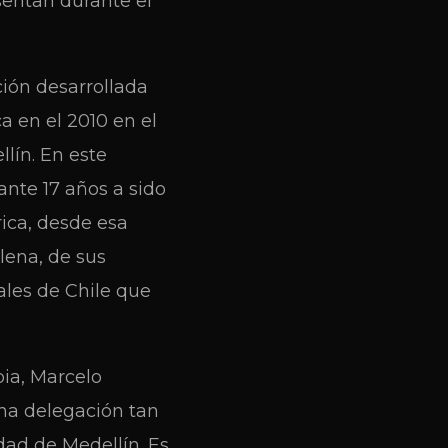
esentan durante el
ción desarrollada
a en el 2010 en el
lín. En este
ante 17 años a sido
ica, desde esa
lena, de sus
ales de Chile que
bia, Marcelo
una delegación tan
dad de Medellín. Es