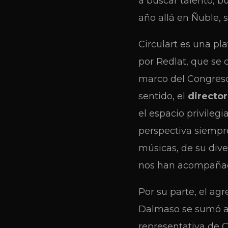
a buscar talento, b
año allá en Ñuble, s
Circulart es una pl
por Redlat, que se 
marco del Congreso
sentido, el
director
el espacio privileg
perspectiva siempr
músicas, de su div
nos han acompañado
Por su parte, el ag
Dalmaso se sumó a 
representativa de C