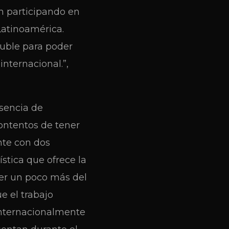
n participando en
Latinoamérica.
 Ñuble para poder
internacional.”,
esencia de
ontentos de tener
nte con dos
stica que ofrece la
cer un poco más del
e el trabajo
 internacionalmente