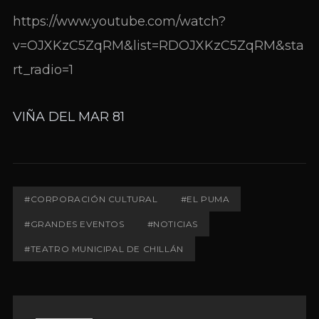
https://www.youtube.com/watch?
v=OJXKzC5ZqRM&list=RDOJXKzC5ZqRM&sta
rt_radio=1
VIÑA DEL MAR 81
#CORPORACIÓN CULTURAL
#EL PUMA
#GRANDES EVENTOS
#NOTICIAS
#TEATRO MUNICIPAL DE CHILLÁN