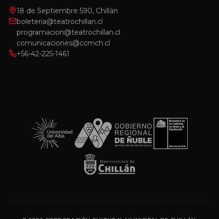
18 de Septiembre 590, Chillán
boleteria@teatrochillan.cl
programacion@teatrochillan.cl
comunicaciones@ccmch.cl
+56-42-225-1461